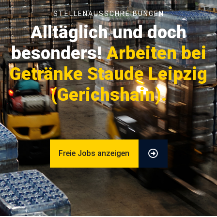
STELLENAUSSCHREIBUNGEN
Alltäglich und doch
besonders!
Arbeiten bei
Getränke Staude Leipzig
(Gerichshain).
Freie Jobs anzeigen